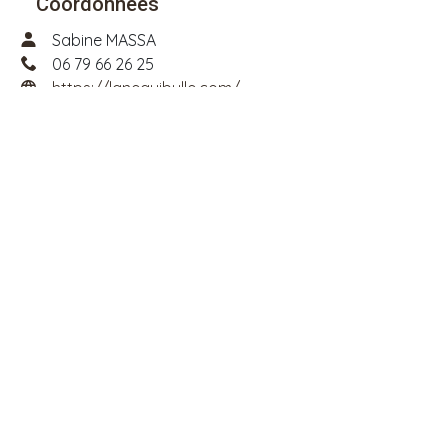
Coordonnées
Sabine MASSA
06 79 66 26 25
https://lanequibulle.com/
contact@lanequibulle.com
341 Chemin des Escharras, 05340 VALLOUISE PELVOUX
Cosmétiques au lait d'ânesse : savons,
shampoings, crèmes, baumes... Ferme
Découverte : visites libres ou guidées, avec ou
sans ateliers. Goûter à la ferme.
Voir plan